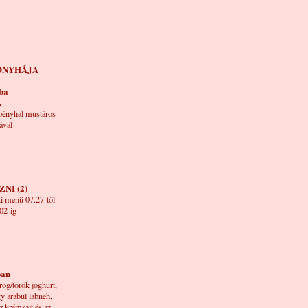
ONYHÁJA
kba
k
pényhal mustáros
ával
NI (2)
i menü 07.27-től
02-ig
ban
ög/török joghurt,
y arabul labneh,
z krémsajt és az