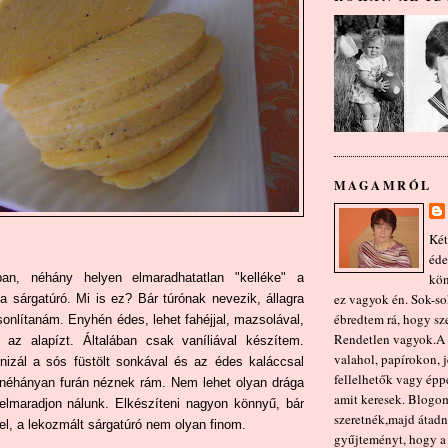
MAGAMRÓL
Két
éde
n, néhány helyen elmaradhatatlan "kelléke" a
kön
ez vagyok én. Sok-sok
a sárgatúró. Mi is ez? Bár túrónak nevezik, állagra
ébredtem rá, hogy sze
sonlítanám. Enyhén édes, lehet fahéjjal, mazsolával,
Rendetlen vagyok.A r
i az alapízt. Általában csak vaníliával készítem.
valahol, papírokon, 
nizál a sós füstölt sonkával és az édes kaláccsal
fellelhetők vagy épp
 néhányan furán néznek rám. Nem lehet olyan drága
amit keresek. Blogo
elmaradjon nálunk. Elkészíteni nagyon könnyű, bár
szeretnék,majd átadn
el, a lekozmált sárgatúró nem olyan finom.
gyűjteményt, hogy a 