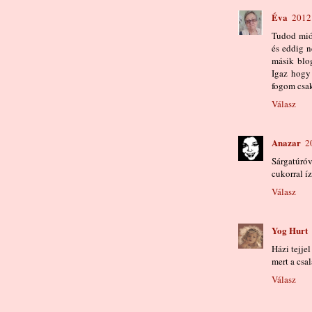
Éva
2012.
Tudod miót
és eddig n
másik blo
Igaz hogy
fogom csak
Válasz
Anazar
2
Sárgatúróv
cukorral íz
Válasz
Yog Hurt
Házi tejjel
mert a csal
Válasz