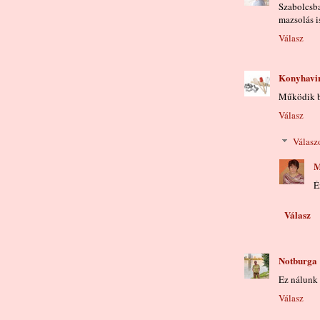
Szabolcsb
mazsolás is
Válasz
Konyhavi
Működik bo
Válasz
Válasz
M
É
Válasz
Notburga
Ez nálunk 
Válasz