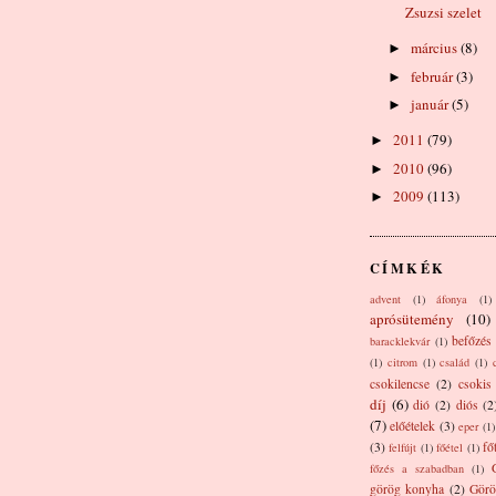
Zsuzsi szelet
március
(8)
►
február
(3)
►
január
(5)
►
2011
(79)
►
2010
(96)
►
2009
(113)
►
CÍMKÉK
advent
(1)
áfonya
(1)
aprósütemény
(10)
befőzés
baracklekvár
(1)
(1)
citrom
(1)
család
(1)
csokilencse
(2)
csokis
díj
(6)
dió
(2)
diós
(2
(7)
előételek
(3)
eper
(1)
(3)
fő
felfújt
(1)
főétel
(1)
főzés a szabadban
(1)
görög konyha
(2)
Görö