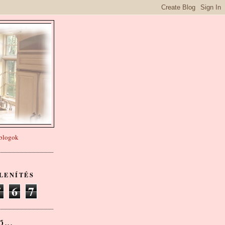
LENÍTÉS
7
6
7
...