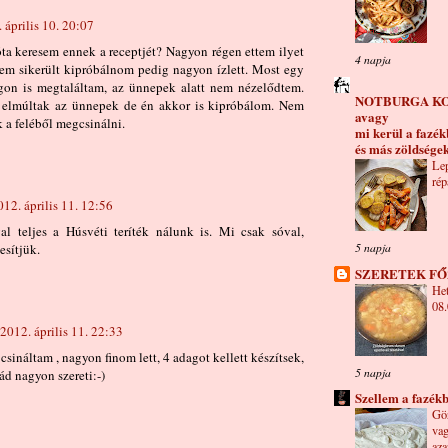
 április 10. 20:07
a keresem ennek a receptjét? Nagyon régen ettem ilyet
4 napja
em sikerült kipróbálnom pedig nagyon ízlett. Most egy
gon is megtaláltam, az ünnepek alatt nem nézelődtem.
NOTBURGA K
 elmúltak az ünnepek de én akkor is kipróbálom. Nem
avagy
 a feléből megcsinálni.
mi kerül a fazé
és más zöldsége
Le
rép
012. április 11. 12:56
al teljes a Húsvéti teríték nálunk is. Mi csak sóval,
5 napja
esítjük.
SZERETEK FŐZ
Het
08.
2012. április 11. 22:33
 csináltam , nagyon finom lett, 4 adagot kellett készítsek,
5 napja
ád nagyon szereti:-)
Szellem a fazék
Gör
vag
aza