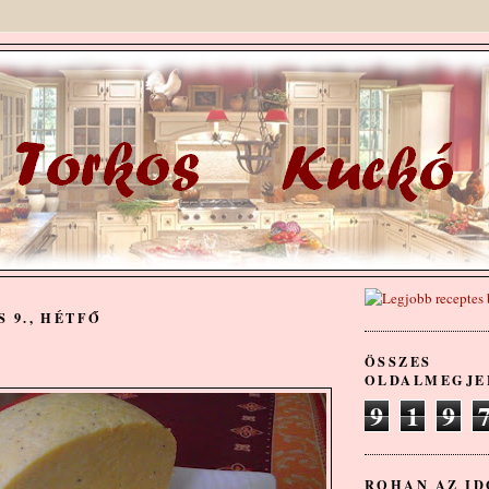
S 9., HÉTFŐ
ÖSSZES
OLDALMEGJE
9
1
9
ROHAN AZ IDŐ