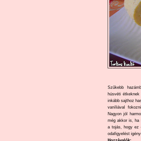
Szűkebb hazámba
húsvéti étkeknek 
inkább sajthoz ha
vaníliával fokozn
Nagyon jól harmo
még akkor is, ha
a tojás, hogy ez 
odafigyelést igény
Hozzávalók: