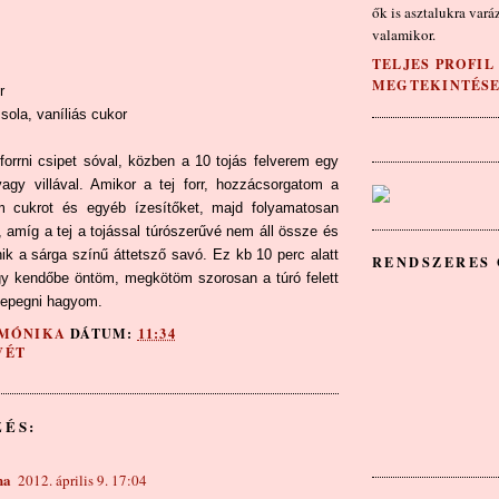
ők is asztalukra vará
valamikor.
TELJES PROFIL
MEGTEKINTÉS
r
sola, vaníliás cukor
 forrni csipet sóval, közben a 10 tojás felverem egy
agy villával. Amikor a tej forr, hozzácsorgatom a
em cukrot és egyéb ízesítőket, majd folyamatosan
 amíg a tej a tojással túrószerűvé nem áll össze és
nik a sárga színű áttetsző savó. Ez kb 10 perc alatt
RENDSZERES
y kendőbe öntöm, megkötöm szorosan a túró felett
sepegni hagyom.
MÓNIKA
DÁTUM:
11:34
VÉT
ZÉS:
ha
2012. április 9. 17:04