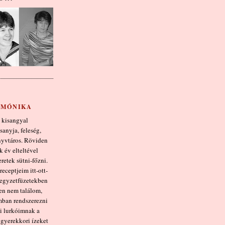
MÓNIKA
 kisangyal
sanyja, feleség,
yvtáros. Röviden
 év elteltével
retek sütni-főzni.
eceptjeim itt-ott-
jegyzetfüzetekben
en nem találom,
mban rendszerezni
i lurkóimnak a
gyerekkori ízeket