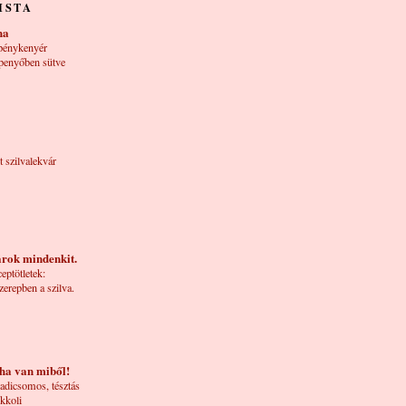
ISTA
ha
pénykenyér
penyőben sütve
t szilvalekvár
árok mindenkit.
eptötletek:
zerepben a szilva.
 ha van miből!
adicsomos, tésztás
kkoli