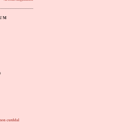
VUM
)
mon curddal