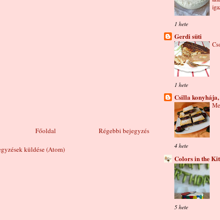
iga
1 hete
Gerdi süti
Cso
1 hete
Csilla konyhája,
Me
Főoldal
Régebbi bejegyzés
4 hete
gyzések küldése (Atom)
Colors in the Ki
5 hete