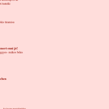
zi tzatziki
kis tiramisu
 mert enni jó!
ggyes- mákos béles
tchen
Az összes megjelenítése