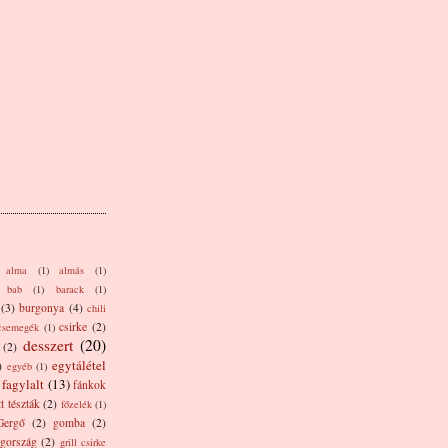
alma
(1)
almás
(1)
bab
(1)
barack
(1)
(3)
burgonya
(4)
chili
csirke
(2)
csemegék
(1)
desszert
(20)
(2)
egytálétel
)
egyéb
(1)
fagylalt
(13)
fánkok
tt tészták
(2)
főzelék
(1)
Gergő
(2)
gomba
(2)
gország
(2)
grill csirke