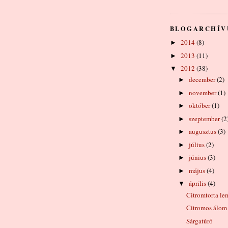
BLOGARCHÍ
2014
(8)
►
2013
(11)
►
2012
(38)
▼
december
(2)
►
november
(1)
►
október
(1)
►
szeptember
(2
►
augusztus
(3)
►
július
(2)
►
június
(3)
►
május
(4)
►
április
(4)
▼
Citromtorta le
Citromos álom
Sárgatúró