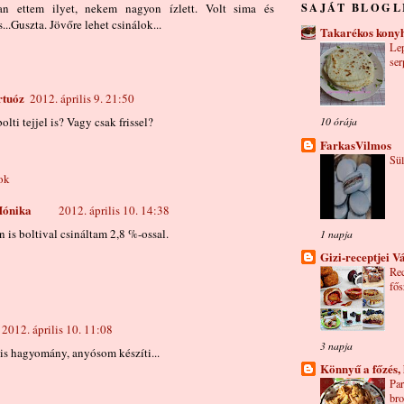
SAJÁT BLOGL
an ettem ilyet, nekem nagyon ízlett. Volt sima és
...Guszta. Jövőre lehet csinálok...
Takarékos kony
Le
ser
rtuóz
2012. április 9. 21:50
lti tejjel is? Vagy csak frissel?
10 órája
FarkasVilmos
Sül
ok
ónika
2012. április 10. 14:38
n is boltival csináltam 2,8 %-ossal.
1 napja
Gizi-receptjei V
Rec
fős
2012. április 10. 11:08
3 napja
is hagyomány, anyósom készíti...
Könnyű a főzés,
Par
bro